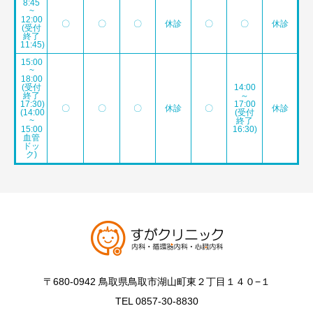
8:45
~
12:00
〇
〇
〇
休診
〇
〇
休診
(受付
終了
11:45)
15:00
~
18:00
(受付
14:00
終了
～
17:30)
17:00
〇
〇
〇
休診
〇
休診
(14:00
(受付
~
終了
15:00
16:30)
血管
ドッ
ク)
〒680-0942 鳥取県鳥取市湖山町東２丁目１４０−１
TEL 0857-30-8830